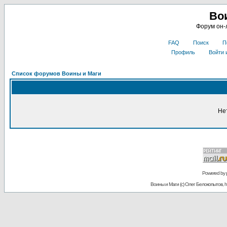
Во
Форум он-
FAQ
Поиск
П
Профиль
Войти 
Список форумов Воины и Маги
Не
Powered by
Воины и Маги (c) Олег Белокопытов, ht