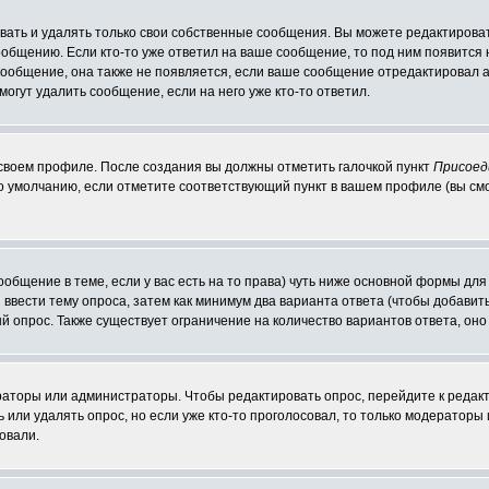
ать и удалять только свои собственные сообщения. Вы можете редактироват
ообщению. Если кто-то уже ответил на ваше сообщение, то под ним появится
 сообщение, она также не появляется, если ваше сообщение отредактировал 
могут удалить сообщение, если на него уже кто-то ответил.
 своем профиле. После создания вы должны отметить галочкой пункт
Присоед
о умолчанию, если отметите соответствующий пункт в вашем профиле (вы см
сообщение в теме, если у вас есть на то права) чуть ниже основной формы д
ы ввести тему опроса, затем как минимум два варианта ответа (чтобы добавит
й опрос. Также существует ограничение на количество вариантов ответа, он
ераторы или администраторы. Чтобы редактировать опрос, перейдите к редакт
ь или удалять опрос, но если уже кто-то проголосовал, то только модераторы
овали.