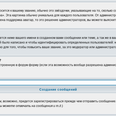
осится к вашему званию, обычно это звёздочки, указывающие на то, сколько 
». Эта картинка обычно уникальна для каждого пользователя. От администрат
чена поддержка аватар, то это решение администраторов, вы можете выяснит
тся ниже вашего имени в созданном вами сообщении или теме, а так же в ва
ний было написано и чтобы идентифицировать определенных пользователей:
 для того, чтобы повысить ваше звание, за это модератор или администрат
?
встроенную в форум форму (если эта возможность вообще разрешена админис
Создание сообщений
м, возможно, придется зарегистрироваться прежде чем отправить сообщение.
ы можете отвечать на сообщения и т.д.
)