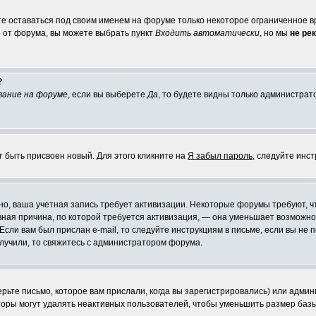
те оставаться под своим именем на форуме только некоторое ограниченное вр
о от форума, вы можете выбрать пункт
Входить автоматически
, но мы
не ре
?
вание на форуме
, если вы выберете
Да
, то будете видны только администрат
т быть присвоен новый. Для этого кликните на
Я забыл пароль
, следуйте инс
ожно, ваша учетная запись требует активизации. Некоторые форумы требуют,
лавная причина, по которой требуется активизация, — она уменьшает возмож
Если вам был прислан e-mail, то следуйте инструкциям в письме, если вы не п
олучили, то свяжитесь с администратором форума.
ьте письмо, которое вам прислали, когда вы зарегистрировались) или админ
оры могут удалять неактивных пользователей, чтобы уменьшить размер базы