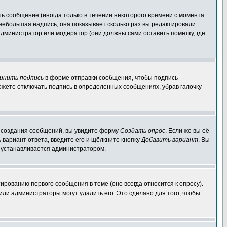
ь сообщение (иногда только в течении некоторого времени с момента
 небольшая надпись, она показывает сколько раз вы редактировали
администратор или модератор (они должны сами оставить пометку, где
инить подпись
в форме отправки сообщения, чтобы подпись
ожете отключать подпись в определенных сообщениях, убрав галочку
ля создания сообщений, вы увидите форму
Создать опрос
. Если же вы её
ь вариант ответа, введите его и щёлкните кнопку
Добавить вариант
. Вы
о устанавливается администратором.
ированию первого сообщения в теме (оно всегда относится к опросу).
 или администраторы могут удалить его. Это сделано для того, чтобы