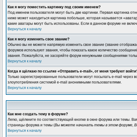
Как я могу поместить картинку под своим именем?
Под именем пользователя могут быть две картинки. Первая картинка отн
ниже может находиться картинка побольше, которая называется «аватара
какие аватары могут быть использованы. Если в данном форуме не вклю
Вернуться к началу
Как я могу изменить свое звание?
Обычно вы не можете напрямую изменить свое звание (звание отображае
форумов используют звания, чтобы показать какое количество сообще
звания. Пожалуйста, не засоряйте форум ненужными сообщениями только
Вернуться к началу
Когда я щёлкаю по ссылке «Отправить e-mail», от меня требуют войти
Только зарегистрированные пользователи могут посылать e-mail через 
злоупотребления системой e-mail анонимными пользователями.
Вернуться к началу
Как мне создать тему в форуме?
Легко, щёлкните по соответствующей кнопке в окне форума или темы. Ва
страницы форума и темы (
Вы можете начинать темы в этом форуме, В
Вернуться к началу