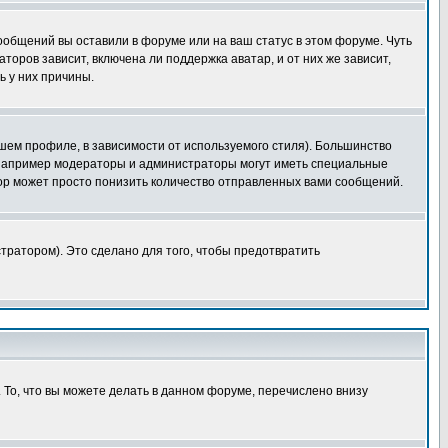
сообщений вы оставили в форуме или на ваш статус в этом форуме. Чуть
оров зависит, включена ли поддержка аватар, и от них же зависит,
ь у них причины.
шем профиле, в зависимости от используемого стиля). Большинство
 например модераторы и администраторы могут иметь специальные
ор может просто понизить количество отправленных вами сообщений.
тратором). Это сделано для того, чтобы предотвратить
 То, что вы можете делать в данном форуме, перечислено внизу