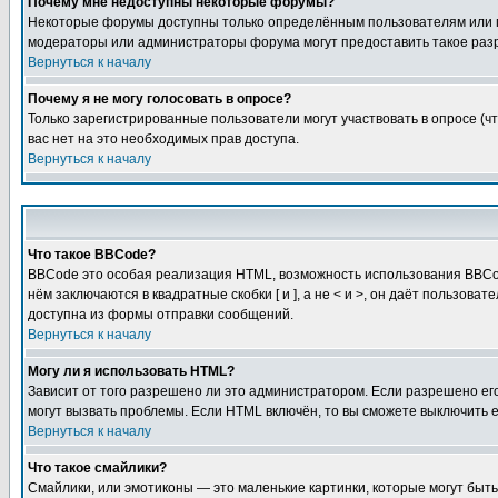
Почему мне недоступны некоторые форумы?
Некоторые форумы доступны только определённым пользователям или гр
модераторы или администраторы форума могут предоставить такое разр
Вернуться к началу
Почему я не могу голосовать в опросе?
Только зарегистрированные пользователи могут участвовать в опросе (чт
вас нет на это необходимых прав доступа.
Вернуться к началу
Что такое BBCode?
BBCode это особая реализация HTML, возможность использования BBCod
нём заключаются в квадратные скобки [ и ], а не < и >, он даёт польз
доступна из формы отправки сообщений.
Вернуться к началу
Могу ли я использовать HTML?
Зависит от того разрешено ли это администратором. Если разрешено его 
могут вызвать проблемы. Если HTML включён, то вы сможете выключить 
Вернуться к началу
Что такое смайлики?
Смайлики, или эмотиконы — это маленькие картинки, которые могут быть 