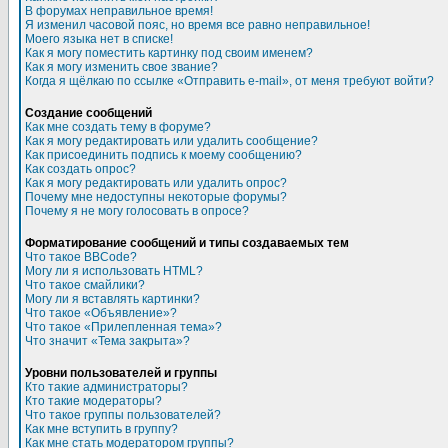
В форумах неправильное время!
Я изменил часовой пояс, но время все равно неправильное!
Моего языка нет в списке!
Как я могу поместить картинку под своим именем?
Как я могу изменить свое звание?
Когда я щёлкаю по ссылке «Отправить e-mail», от меня требуют войти?
Создание сообщений
Как мне создать тему в форуме?
Как я могу редактировать или удалить сообщение?
Как присоединить подпись к моему сообщению?
Как создать опрос?
Как я могу редактировать или удалить опрос?
Почему мне недоступны некоторые форумы?
Почему я не могу голосовать в опросе?
Форматирование сообщений и типы создаваемых тем
Что такое BBCode?
Могу ли я использовать HTML?
Что такое смайлики?
Могу ли я вставлять картинки?
Что такое «Объявление»?
Что такое «Прилепленная тема»?
Что значит «Тема закрыта»?
Уровни пользователей и группы
Кто такие администраторы?
Кто такие модераторы?
Что такое группы пользователей?
Как мне вступить в группу?
Как мне стать модератором группы?