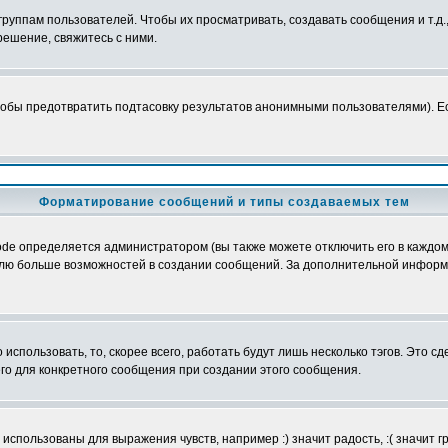
уппам пользователей. Чтобы их просматривать, создавать сообщения и т.д.
ешение, свяжитесь с ними.
обы предотвратить подтасовку результатов анонимными пользователями). Если
Форматирование сообщений и типы создаваемых тем
e определяется администратором (вы также можете отключить его в каждом 
ователю больше возможностей в создании сообщений. За дополнительной инфо
использовать, то, скорее всего, работать будут лишь несколько тэгов. Это с
его для конкретного сообщения при создании этого сообщения.
использованы для выражения чувств, например :) значит радость, :( значит 