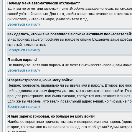
Почему меня автоматически отключает?
Если вы не отметили галочкой пункт
Входить автоматически
, вы сможе
вашей учётной записью. Для того, чтобы вас автоматически не отключал
библиотеке, интернет-кафе, университете и т.д.
Вернуться к началу
Как сделать, чтобы я не появлялся в списке активных пользователей
В настройках вашего профиля вы найдете опцию
Скрывать ваше пребы
скрытый пользователь.
Вернуться к началу
Я забыл пароль!
Не паникуйте! Хотя ваш пароль и не может быть восстановлен, вам може
Вернуться к началу
Я зарегистрирован, но не могу войти!
Первое: проверьте, правильно ли вы ввели имя и пароль. Второе: возм
либо администратором форума до того, как вы сможете в него войти. Г
процесс регистрации, вам было сказано, требуется активизация или нет. 
Если же вы уверены, что ввели правильный адрес e-mail, но письма не п
Вернуться к началу
Я был зарегистрирован, но больше не могу войти!
Наиболее вероятные причины: вы ввели неверное имя или пароль (провер
второе, то возможно вы не написали ни одного сообщения? Администрат