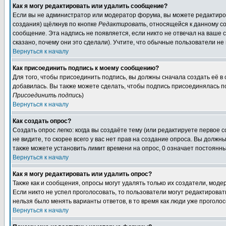
Как я могу редактировать или удалить сообщение?
Если вы не администратор или модератор форума, вы можете редактиров
создания) щёлкнув по кнопке
Редактировать
, относящейся к данному с
сообщение. Эта надпись не появляется, если никто не отвечал на ваше
сказано, почему они это сделали). Учтите, что обычные пользователи не 
Вернуться к началу
Как присоединить подпись к моему сообщению?
Для того, чтобы присоединить подпись, вы должны сначала создать её в
добавилась. Вы также можете сделать, чтобы подпись присоединялась п
Присоединить подпись
)
Вернуться к началу
Как создать опрос?
Создать опрос легко: когда вы создаёте тему (или редактируете первое 
не видите, то скорее всего у вас нет прав на создание опроса. Вы должн
также можете установить лимит времени на опрос, 0 означает постоянны
Вернуться к началу
Как я могу редактировать или удалить опрос?
Также как и сообщения, опросы могут удалять только их создатели, мод
Если никто не успел проголосовать, то пользователи могут редактироват
нельзя было менять варианты ответов, в то время как люди уже проголос
Вернуться к началу