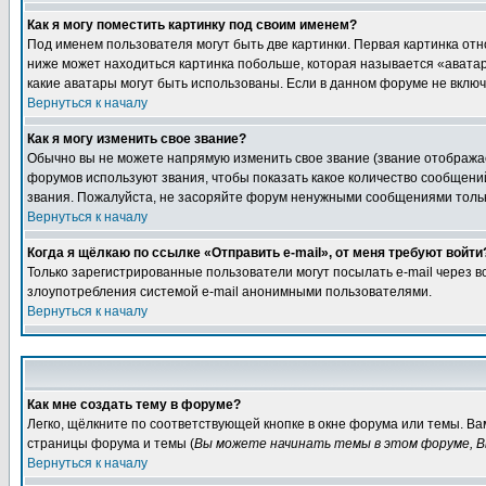
Как я могу поместить картинку под своим именем?
Под именем пользователя могут быть две картинки. Первая картинка отн
ниже может находиться картинка побольше, которая называется «аватара
какие аватары могут быть использованы. Если в данном форуме не вклю
Вернуться к началу
Как я могу изменить свое звание?
Обычно вы не можете напрямую изменить свое звание (звание отображае
форумов используют звания, чтобы показать какое количество сообще
звания. Пожалуйста, не засоряйте форум ненужными сообщениями только
Вернуться к началу
Когда я щёлкаю по ссылке «Отправить e-mail», от меня требуют войти
Только зарегистрированные пользователи могут посылать e-mail через 
злоупотребления системой e-mail анонимными пользователями.
Вернуться к началу
Как мне создать тему в форуме?
Легко, щёлкните по соответствующей кнопке в окне форума или темы. Ва
страницы форума и темы (
Вы можете начинать темы в этом форуме, В
Вернуться к началу