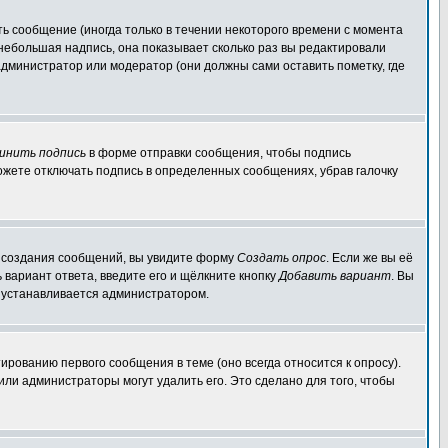
ь сообщение (иногда только в течении некоторого времени с момента
 небольшая надпись, она показывает сколько раз вы редактировали
администратор или модератор (они должны сами оставить пометку, где
инить подпись
в форме отправки сообщения, чтобы подпись
ожете отключать подпись в определенных сообщениях, убрав галочку
ля создания сообщений, вы увидите форму
Создать опрос
. Если же вы её
ь вариант ответа, введите его и щёлкните кнопку
Добавить вариант
. Вы
о устанавливается администратором.
ированию первого сообщения в теме (оно всегда относится к опросу).
 или администраторы могут удалить его. Это сделано для того, чтобы