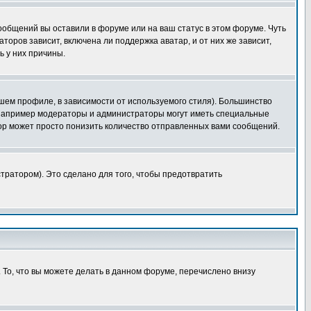
сообщений вы оставили в форуме или на ваш статус в этом форуме. Чуть
оров зависит, включена ли поддержка аватар, и от них же зависит,
ь у них причины.
шем профиле, в зависимости от используемого стиля). Большинство
 например модераторы и администраторы могут иметь специальные
ор может просто понизить количество отправленных вами сообщений.
тратором). Это сделано для того, чтобы предотвратить
 То, что вы можете делать в данном форуме, перечислено внизу