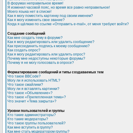
В форумах неправильное время!
Я изменил часовой пояс, но время все равно неправильное!
Моего языка нет в списке!
Как я могу поместить картинку под своим именем?
Как я могу изменить свое звание?
Когда я щёлкаю по ссылке «Отправить e-mail», от меня требуют войти?
Создание сообщений
Как мне создать тему в форуме?
Как я могу редактировать или удалить сообщение?
Как присоединить подпись к моему сообщению?
Как создать опрос?
Как я могу редактировать или удалить опрос?
Почему мне недоступны некоторые форумы?
Почему я не могу голосовать в опросе?
Форматирование сообщений и типы создаваемых тем
Что такое BBCode?
Могу ли я использовать HTML?
Что такое смайлики?
Могу ли я вставлять картинки?
Что такое «Объявление»?
Что такое «Прилепленная тема»?
Что значит «Тема закрыта»?
Уровни пользователей и группы
Кто такие администраторы?
Кто такие модераторы?
Что такое группы пользователей?
Как мне вступить в группу?
Как мне стать модератором группы?