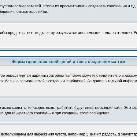
уппам пользователей. Чтобы их просматривать, создавать сообщения и т.д.
ешение, свяжитесь с ними.
обы предотвратить подтасовку результатов анонимными пользователями). Если
Форматирование сообщений и типы создаваемых тем
e определяется администратором (вы также можете отключить его в каждом 
ователю больше возможностей в создании сообщений. За дополнительной инфо
использовать, то, скорее всего, работать будут лишь несколько тэгов. Это с
его для конкретного сообщения при создании этого сообщения.
использованы для выражения чувств, например :) значит радость, :( значит 