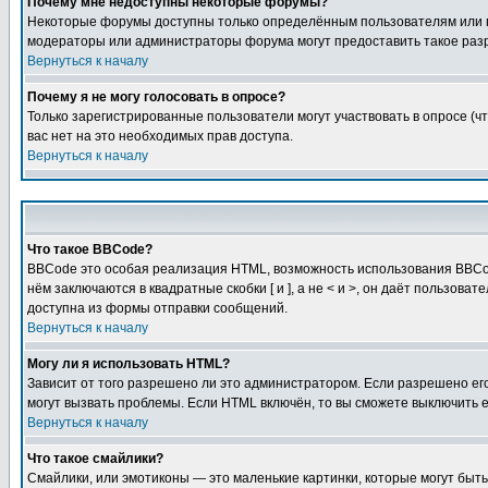
Почему мне недоступны некоторые форумы?
Некоторые форумы доступны только определённым пользователям или гр
модераторы или администраторы форума могут предоставить такое разр
Вернуться к началу
Почему я не могу голосовать в опросе?
Только зарегистрированные пользователи могут участвовать в опросе (чт
вас нет на это необходимых прав доступа.
Вернуться к началу
Что такое BBCode?
BBCode это особая реализация HTML, возможность использования BBCod
нём заключаются в квадратные скобки [ и ], а не < и >, он даёт польз
доступна из формы отправки сообщений.
Вернуться к началу
Могу ли я использовать HTML?
Зависит от того разрешено ли это администратором. Если разрешено его 
могут вызвать проблемы. Если HTML включён, то вы сможете выключить 
Вернуться к началу
Что такое смайлики?
Смайлики, или эмотиконы — это маленькие картинки, которые могут быть 