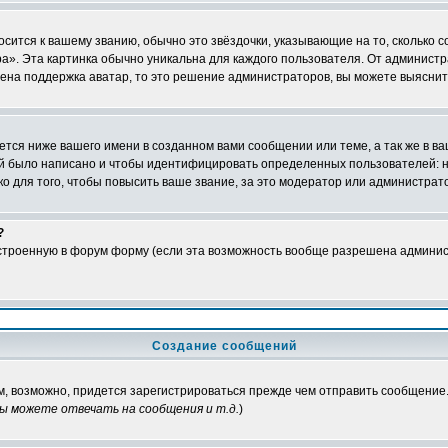
осится к вашему званию, обычно это звёздочки, указывающие на то, сколько 
». Эта картинка обычно уникальна для каждого пользователя. От администрат
чена поддержка аватар, то это решение администраторов, вы можете выяснит
тся ниже вашего имени в созданном вами сообщении или теме, а так же в ва
ний было написано и чтобы идентифицировать определенных пользователей:
 для того, чтобы повысить ваше звание, за это модератор или администрат
?
встроенную в форум форму (если эта возможность вообще разрешена админис
Создание сообщений
м, возможно, придется зарегистрироваться прежде чем отправить сообщение.
ы можете отвечать на сообщения и т.д.
)