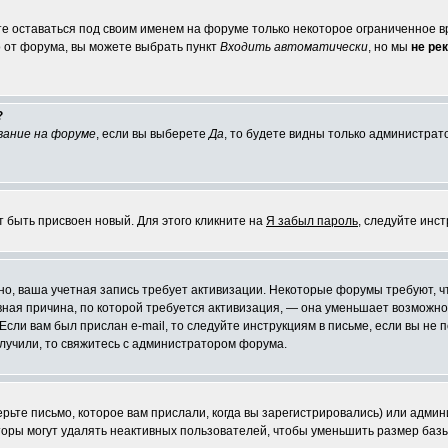
те оставаться под своим именем на форуме только некоторое ограниченное вр
о от форума, вы можете выбрать пункт
Входить автоматически
, но мы
не ре
?
вание на форуме
, если вы выберете
Да
, то будете видны только администрат
т быть присвоен новый. Для этого кликните на
Я забыл пароль
, следуйте инс
ожно, ваша учетная запись требует активизации. Некоторые форумы требуют,
лавная причина, по которой требуется активизация, — она уменьшает возмож
Если вам был прислан e-mail, то следуйте инструкциям в письме, если вы не п
олучили, то свяжитесь с администратором форума.
ьте письмо, которое вам прислали, когда вы зарегистрировались) или админ
оры могут удалять неактивных пользователей, чтобы уменьшить размер базы