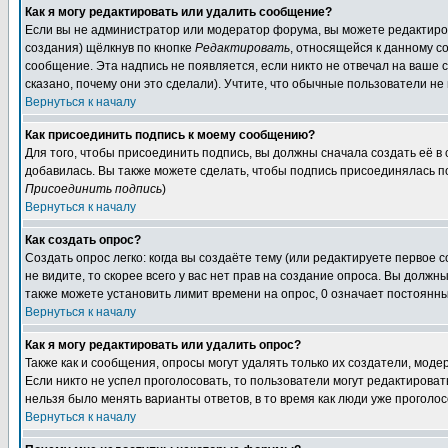
Как я могу редактировать или удалить сообщение?
Если вы не администратор или модератор форума, вы можете редактиров
создания) щёлкнув по кнопке
Редактировать
, относящейся к данному с
сообщение. Эта надпись не появляется, если никто не отвечал на ваше
сказано, почему они это сделали). Учтите, что обычные пользователи не 
Вернуться к началу
Как присоединить подпись к моему сообщению?
Для того, чтобы присоединить подпись, вы должны сначала создать её в
добавилась. Вы также можете сделать, чтобы подпись присоединялась п
Присоединить подпись
)
Вернуться к началу
Как создать опрос?
Создать опрос легко: когда вы создаёте тему (или редактируете первое 
не видите, то скорее всего у вас нет прав на создание опроса. Вы должн
также можете установить лимит времени на опрос, 0 означает постоянны
Вернуться к началу
Как я могу редактировать или удалить опрос?
Также как и сообщения, опросы могут удалять только их создатели, мод
Если никто не успел проголосовать, то пользователи могут редактироват
нельзя было менять варианты ответов, в то время как люди уже проголос
Вернуться к началу