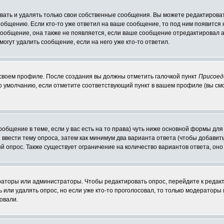
ать и удалять только свои собственные сообщения. Вы можете редактироват
ообщению. Если кто-то уже ответил на ваше сообщение, то под ним появится
 сообщение, она также не появляется, если ваше сообщение отредактировал 
могут удалить сообщение, если на него уже кто-то ответил.
 своем профиле. После создания вы должны отметить галочкой пункт
Присоед
о умолчанию, если отметите соответствующий пункт в вашем профиле (вы см
сообщение в теме, если у вас есть на то права) чуть ниже основной формы д
ы ввести тему опроса, затем как минимум два варианта ответа (чтобы добавит
й опрос. Также существует ограничение на количество вариантов ответа, он
ераторы или администраторы. Чтобы редактировать опрос, перейдите к редакт
ь или удалять опрос, но если уже кто-то проголосовал, то только модераторы
овали.