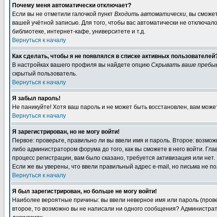
Почему меня автоматически отключает?
Если вы не отметили галочкой пункт
Входить автоматически
, вы сможе
вашей учётной записью. Для того, чтобы вас автоматически не отключал
библиотеке, интернет-кафе, университете и т.д.
Вернуться к началу
Как сделать, чтобы я не появлялся в списке активных пользователей
В настройках вашего профиля вы найдете опцию
Скрывать ваше пребы
скрытый пользователь.
Вернуться к началу
Я забыл пароль!
Не паникуйте! Хотя ваш пароль и не может быть восстановлен, вам може
Вернуться к началу
Я зарегистрирован, но не могу войти!
Первое: проверьте, правильно ли вы ввели имя и пароль. Второе: возм
либо администратором форума до того, как вы сможете в него войти. Г
процесс регистрации, вам было сказано, требуется активизация или нет. 
Если же вы уверены, что ввели правильный адрес e-mail, но письма не п
Вернуться к началу
Я был зарегистрирован, но больше не могу войти!
Наиболее вероятные причины: вы ввели неверное имя или пароль (провер
второе, то возможно вы не написали ни одного сообщения? Администрат