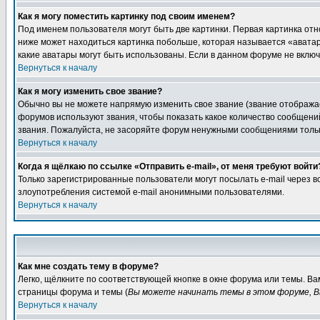
Как я могу поместить картинку под своим именем?
Под именем пользователя могут быть две картинки. Первая картинка отн
ниже может находиться картинка побольше, которая называется «аватара
какие аватары могут быть использованы. Если в данном форуме не вклю
Вернуться к началу
Как я могу изменить свое звание?
Обычно вы не можете напрямую изменить свое звание (звание отображае
форумов используют звания, чтобы показать какое количество сообще
звания. Пожалуйста, не засоряйте форум ненужными сообщениями только
Вернуться к началу
Когда я щёлкаю по ссылке «Отправить e-mail», от меня требуют войти
Только зарегистрированные пользователи могут посылать e-mail через 
злоупотребления системой e-mail анонимными пользователями.
Вернуться к началу
Как мне создать тему в форуме?
Легко, щёлкните по соответствующей кнопке в окне форума или темы. Ва
страницы форума и темы (
Вы можете начинать темы в этом форуме, В
Вернуться к началу