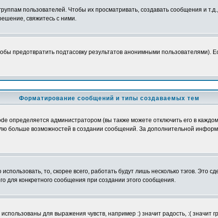
уппам пользователей. Чтобы их просматривать, создавать сообщения и т.д.
ешение, свяжитесь с ними.
обы предотвратить подтасовку результатов анонимными пользователями). Если
Форматирование сообщений и типы создаваемых тем
e определяется администратором (вы также можете отключить его в каждом 
ователю больше возможностей в создании сообщений. За дополнительной инфо
использовать, то, скорее всего, работать будут лишь несколько тэгов. Это с
его для конкретного сообщения при создании этого сообщения.
использованы для выражения чувств, например :) значит радость, :( значит 