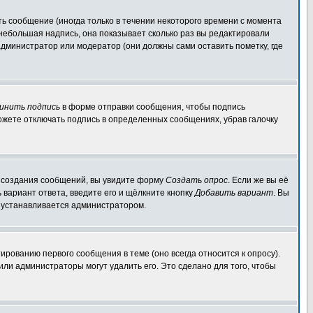
ь сообщение (иногда только в течении некоторого времени с момента
 небольшая надпись, она показывает сколько раз вы редактировали
администратор или модератор (они должны сами оставить пометку, где
инить подпись
в форме отправки сообщения, чтобы подпись
ожете отключать подпись в определенных сообщениях, убрав галочку
ля создания сообщений, вы увидите форму
Создать опрос
. Если же вы её
ь вариант ответа, введите его и щёлкните кнопку
Добавить вариант
. Вы
о устанавливается администратором.
ированию первого сообщения в теме (оно всегда относится к опросу).
 или администраторы могут удалить его. Это сделано для того, чтобы