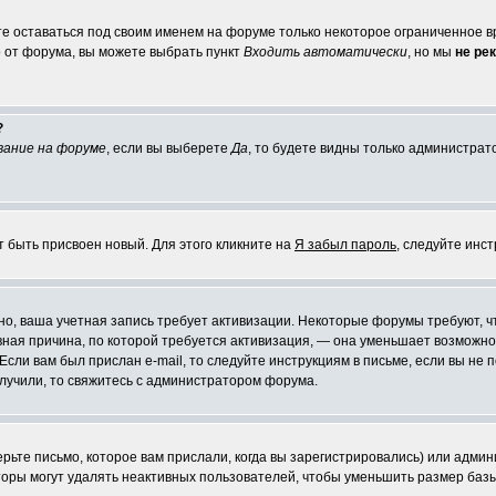
те оставаться под своим именем на форуме только некоторое ограниченное вр
о от форума, вы можете выбрать пункт
Входить автоматически
, но мы
не ре
?
вание на форуме
, если вы выберете
Да
, то будете видны только администрат
т быть присвоен новый. Для этого кликните на
Я забыл пароль
, следуйте инс
ожно, ваша учетная запись требует активизации. Некоторые форумы требуют,
лавная причина, по которой требуется активизация, — она уменьшает возмож
Если вам был прислан e-mail, то следуйте инструкциям в письме, если вы не п
олучили, то свяжитесь с администратором форума.
ьте письмо, которое вам прислали, когда вы зарегистрировались) или админ
оры могут удалять неактивных пользователей, чтобы уменьшить размер базы