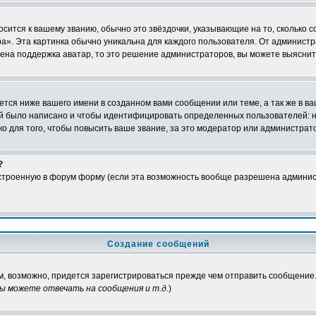
осится к вашему званию, обычно это звёздочки, указывающие на то, сколько 
». Эта картинка обычно уникальна для каждого пользователя. От администрат
чена поддержка аватар, то это решение администраторов, вы можете выяснит
тся ниже вашего имени в созданном вами сообщении или теме, а так же в ва
ний было написано и чтобы идентифицировать определенных пользователей:
 для того, чтобы повысить ваше звание, за это модератор или администрат
?
встроенную в форум форму (если эта возможность вообще разрешена админис
Создание сообщений
м, возможно, придется зарегистрироваться прежде чем отправить сообщение.
ы можете отвечать на сообщения и т.д.
)