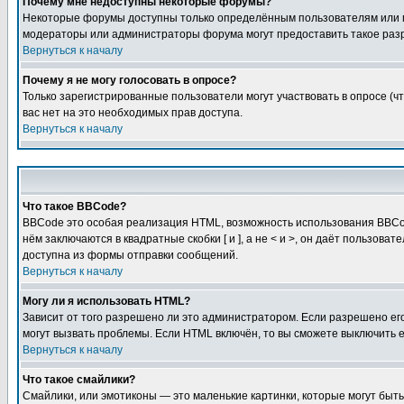
Почему мне недоступны некоторые форумы?
Некоторые форумы доступны только определённым пользователям или гр
модераторы или администраторы форума могут предоставить такое разр
Вернуться к началу
Почему я не могу голосовать в опросе?
Только зарегистрированные пользователи могут участвовать в опросе (чт
вас нет на это необходимых прав доступа.
Вернуться к началу
Что такое BBCode?
BBCode это особая реализация HTML, возможность использования BBCod
нём заключаются в квадратные скобки [ и ], а не < и >, он даёт польз
доступна из формы отправки сообщений.
Вернуться к началу
Могу ли я использовать HTML?
Зависит от того разрешено ли это администратором. Если разрешено его 
могут вызвать проблемы. Если HTML включён, то вы сможете выключить 
Вернуться к началу
Что такое смайлики?
Смайлики, или эмотиконы — это маленькие картинки, которые могут быть 