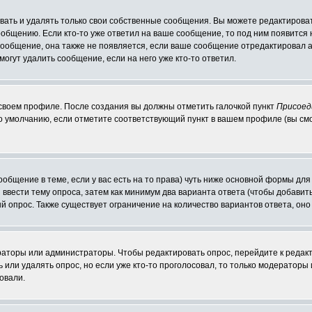
ать и удалять только свои собственные сообщения. Вы можете редактироват
ообщению. Если кто-то уже ответил на ваше сообщение, то под ним появится
 сообщение, она также не появляется, если ваше сообщение отредактировал 
могут удалить сообщение, если на него уже кто-то ответил.
 своем профиле. После создания вы должны отметить галочкой пункт
Присоед
о умолчанию, если отметите соответствующий пункт в вашем профиле (вы см
сообщение в теме, если у вас есть на то права) чуть ниже основной формы д
ы ввести тему опроса, затем как минимум два варианта ответа (чтобы добавит
й опрос. Также существует ограничение на количество вариантов ответа, он
ераторы или администраторы. Чтобы редактировать опрос, перейдите к редакт
ь или удалять опрос, но если уже кто-то проголосовал, то только модераторы
овали.