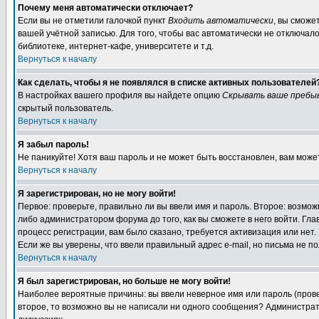
Почему меня автоматически отключает?
Если вы не отметили галочкой пункт
Входить автоматически
, вы сможе
вашей учётной записью. Для того, чтобы вас автоматически не отключал
библиотеке, интернет-кафе, университете и т.д.
Вернуться к началу
Как сделать, чтобы я не появлялся в списке активных пользователей
В настройках вашего профиля вы найдете опцию
Скрывать ваше пребы
скрытый пользователь.
Вернуться к началу
Я забыл пароль!
Не паникуйте! Хотя ваш пароль и не может быть восстановлен, вам може
Вернуться к началу
Я зарегистрирован, но не могу войти!
Первое: проверьте, правильно ли вы ввели имя и пароль. Второе: возм
либо администратором форума до того, как вы сможете в него войти. Г
процесс регистрации, вам было сказано, требуется активизация или нет. 
Если же вы уверены, что ввели правильный адрес e-mail, но письма не п
Вернуться к началу
Я был зарегистрирован, но больше не могу войти!
Наиболее вероятные причины: вы ввели неверное имя или пароль (провер
второе, то возможно вы не написали ни одного сообщения? Администрат