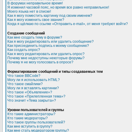
В форумах неправильное время!
Я изменил часовой пояс, но время все равно неправильное!
Моего языка нет в списке!
Как я могу поместить картинку под своим именем?
Как я могу изменить свое звание?
Когда я щёлкаю по ссылке «Отправить e-mail», от меня требуют войти?
Создание сообщений
Как мне создать тему в форуме?
Как я могу редактировать или удалить сообщение?
Как присоединить подпись к моему сообщению?
Как создать опрос?
Как я могу редактировать или удалить опрос?
Почему мне недоступны некоторые форумы?
Почему я не могу голосовать в опросе?
Форматирование сообщений и типы создаваемых тем
Что такое BBCode?
Могу ли я использовать HTML?
Что такое смайлики?
Могу ли я вставлять картинки?
Что такое «Объявление»?
Что такое «Прилепленная тема»?
Что значит «Тема закрыта»?
Уровни пользователей и группы
Кто такие администраторы?
Кто такие модераторы?
Что такое группы пользователей?
Как мне вступить в группу?
Как мне стать модератором группы?