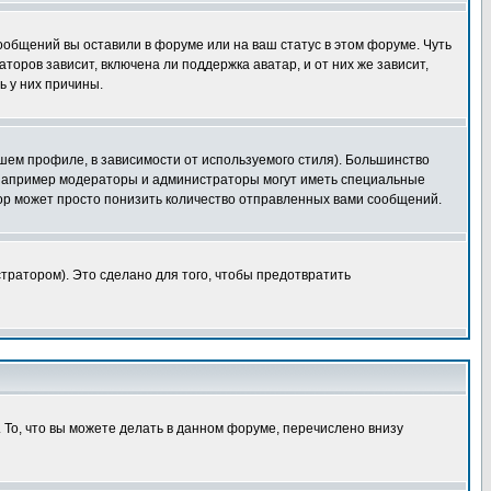
сообщений вы оставили в форуме или на ваш статус в этом форуме. Чуть
оров зависит, включена ли поддержка аватар, и от них же зависит,
ь у них причины.
шем профиле, в зависимости от используемого стиля). Большинство
 например модераторы и администраторы могут иметь специальные
ор может просто понизить количество отправленных вами сообщений.
тратором). Это сделано для того, чтобы предотвратить
 То, что вы можете делать в данном форуме, перечислено внизу