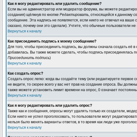
Как я могу редактировать или удалить сообщение?
Если вы не администратор или модератор форума, вы можете редактиров
создания) щёлкнув по кнопке
Редактировать
, относящейся к данному с
сообщение. Эта надпись не появляется, если никто не отвечал на ваше
сказано, почему они это сделали). Учтите, что обычные пользователи не 
Вернуться к началу
Как присоединить подпись к моему сообщению?
Для того, чтобы присоединить подпись, вы должны сначала создать её в
добавилась. Вы также можете сделать, чтобы подпись присоединялась п
Присоединить подпись
)
Вернуться к началу
Как создать опрос?
Создать опрос легко: когда вы создаёте тему (или редактируете первое 
не видите, то скорее всего у вас нет прав на создание опроса. Вы должн
также можете установить лимит времени на опрос, 0 означает постоянны
Вернуться к началу
Как я могу редактировать или удалить опрос?
Также как и сообщения, опросы могут удалять только их создатели, мод
Если никто не успел проголосовать, то пользователи могут редактироват
нельзя было менять варианты ответов, в то время как люди уже проголос
Вернуться к началу